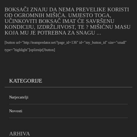
BOKSAČI ZNAJU DA NEMA PREVELIKE KORISTI
OD OGROMNIH MIŠIĆA. UMJESTO TOGA,
UČINKOVITI BOKSAČ IMAT ĆE SAVRŠENU
KONDICIJU, IZDRŽLJIVOST, TE ? MIŠIĆNU MASU
KOJA MU JE POTREBNA ZA SNAGU ...
[button url="http://teampredator.net/?page_id=136" id="my_button_id" size="small"
type="highlight"]opširnije[/button]
KATEGORIJE
Natjecatelji
Novosti
ARHIVA