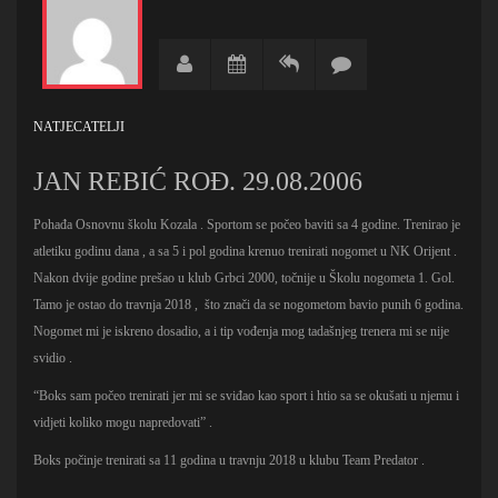
NATJECATELJI
JAN REBIĆ ROĐ. 29.08.2006
Pohađa Osnovnu školu Kozala . Sportom se počeo baviti sa 4 godine. Trenirao je
atletiku godinu dana , a sa 5 i pol godina krenuo trenirati nogomet u NK Orijent .
Nakon dvije godine prešao u klub Grbci 2000, točnije u Školu nogometa 1. Gol.
Tamo je ostao do travnja 2018 , što znači da se nogometom bavio punih 6 godina.
Nogomet mi je iskreno dosadio, a i tip vođenja mog tadašnjeg trenera mi se nije
svidio .
“Boks sam počeo trenirati jer mi se sviđao kao sport i htio sa se okušati u njemu i
vidjeti koliko mogu napredovati” .
Boks počinje trenirati sa 11 godina u travnju 2018 u klubu Team Predator .