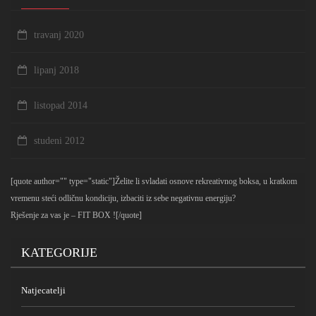
travanj 2020
lipanj 2018
listopad 2014
studeni 2012
[quote author="" type="static"]Želite li svladati osnove rekreativnog boksa, u kratkom
vremenu steći odličnu kondiciju, izbaciti iz sebe negativnu energiju?
Rješenje za vas je – FIT BOX ![/quote]
KATEGORIJE
Natjecatelji